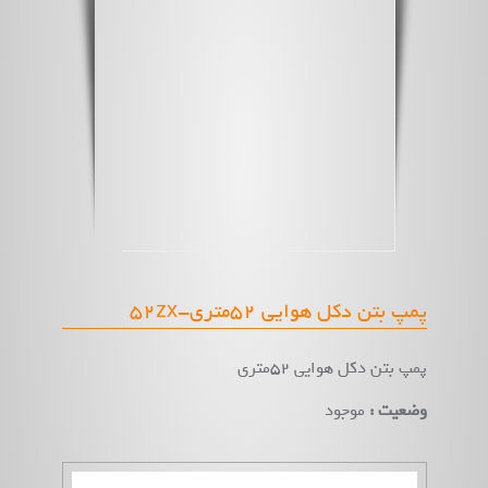
پمپ بتن دکل هوایی 52متری-52zx
پمپ بتن دکل هوایی 52متری
وضعیت :
موجود