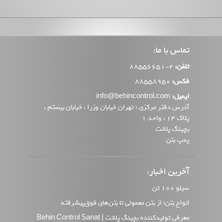
تماس با ما:
تلفن:
2-88556651
فکس:
88558950
ایمیل:
info@behincontrol.com
آدرس دفتر مرکزی : تهران خیابان وزرا ، خیابان بیستم ،
پلاک 14 ، واحد 1
بچینگ پلانت
پمپ بتن
آخرین اخبار:
سیلو 100 تن
انواع بتن؛ از بتن معمولی تا بتن‌های فوق‌پیشرفته
معرفی تولیدکننده بچینگ پلانت | Behin Control Sanat