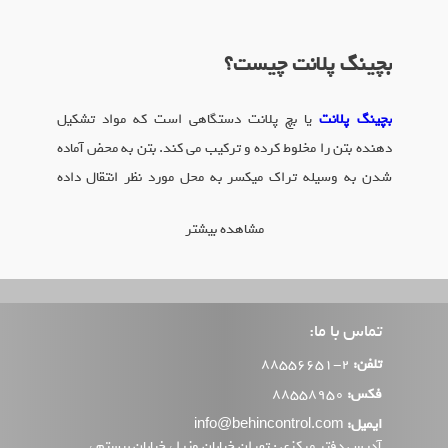
بچینگ پلانت
چیست؟
بچینگ پلانت
یا بچ پلانت دستگاهی است که مواد تشکیل
دهنده بتن را مخلوط کرده و ترکیب می کند. بتن به محض آماده
شدن به وسیله تراک میکسر به محل مورد نظر انتقال داده
شده، در محل بتن ریزی استفاده می شود که این امر باعث
مشاهده بیشتر
صرفه جویی در زمان و هزینه می گردد.
انواع
بچینگ پلنت
تماس با ما:
انواع مختلفی از
بچینگ پلانت
وجود دارد که مناسب نیازهای
تلفن:
2-88556651
متفاوت در صنعت ساخت و ساز هستند که به شرح ذیل
فکس:
88558950
میباشند:
ایمیل:
info@behincontrol.com
آدرس دفتر مرکزی : تهران خیابان وزرا ، خیابان بیستم ،