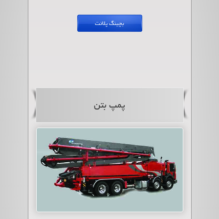
مناسب بکارگیری در پروژه های مختلف ازجمله سد سازی، تونل، بتن
های ساختمانی، کف راه ها و فرودگاه ها، کارخانه سگمنت و بتن
بچینگ پلانت
هايRCC میباشند.
پمپ بتن