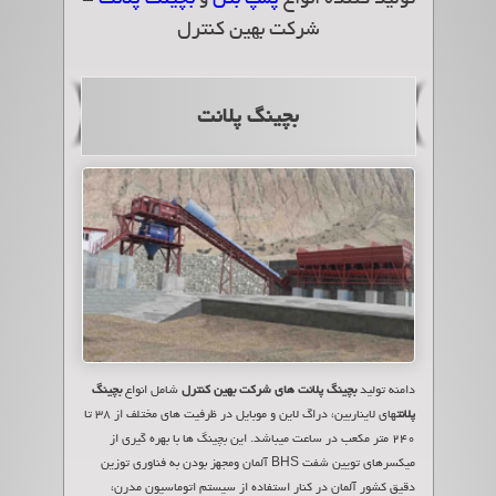
شرکت بهین کنترل
بچینگ پلانت
دامنه تولید
بچینگ پلانت هاي شرکت بهین کنترل
شامل انواع
بچینگ
پلانت
هاي لایناربین، دراگ لاین و موبایل در ظرفیت های مختلف از 38 تا
240 متر مکعب در ساعت میباشد. این بچینگ ها با بهره گیری از
میکسرهای تویین شفت BHS آلمان ومجهز بودن به فناوری توزین
دقیق کشور آلمان در کنار استفاده از سیستم اتوماسیون مدرن،