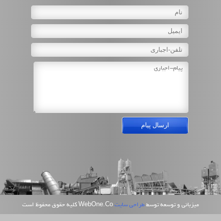
بچینگ پلانت با میکسر تویین شفت BHS
طرز کار دستگاه بچینگ بتن ساز
بچینگ پلانت و انواع مختلف آن
انواع رایج پمپ بتن
دومین نمایشگاه بین المللی راهسازی و حمل و نقل
نمیشگاه مقاومت بتن -اردیبهشت ۹۷
بچینگ پلانت با میکسر تویین شفت پیوسته BHS مدل
LFK
سیلوی 300 تن
بانی و توسعه توسط
طراحی سایت
WebOne.Co کلیه حقوق محفوظ است