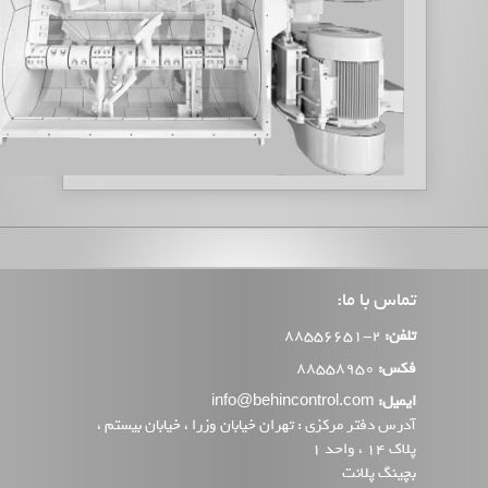
تماس با ما:
تلفن:
2-88556651
فکس:
88558950
ایمیل:
info@behincontrol.com
آدرس دفتر مرکزی : تهران خیابان وزرا ، خیابان بیستم ،
پلاک 14 ، واحد 1
بچینگ پلانت