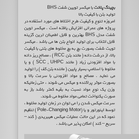
بچینگ پلانت
با میکسر تویین شفت BHS
تولید بتن با کیفیت بالا
امروزه تنوع و کیفیت طرح اختلاط های مورد استفاده در
پروژه های عمرانی افزایش یافته است . میکسر توین
شفت مدل BHS بهترین و قابل اطمینان ترین گزینه
قابل انتخاب برای تولید انواع بتن ها می باشد . میکسر
تویت شفت بصورت بچ به بچ مخلوط های بتنی با کیفیت
بالا، از درشت دانه ( مانند بتن RCC ) ، مصالح ریز دانه
با مواد افزودنی زیاد ( مانند SCC , UHPC ) و یا
مخلوط با اسلامپ بسیار پایین ( ماننده بتن کف ) را تولید
می نماید . مصالح و مواد افزودنی با سرعت بالا و
بصورت موثر پراکنده و میکس می شوند ، حتی زمانیکه
وزن یک نوع مواد نسبت به بقیه کمتر باشد باز به
صورت یکنواخت تمامی مواد مخلوط می شوند.
سرعت میکس شدن را می توان در زمان تولید مخلوط ،
توسط اینورتور و یا (Pole-Changing Motor ) تنظیم
نمود که در این حالت عملیات میکس هیبریدی ( کند –
سریع – کند ) امکان پذیر می باشد .