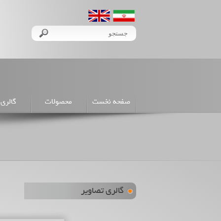
صفحه نخست
محصولات
گالری 
گالری تصاویر