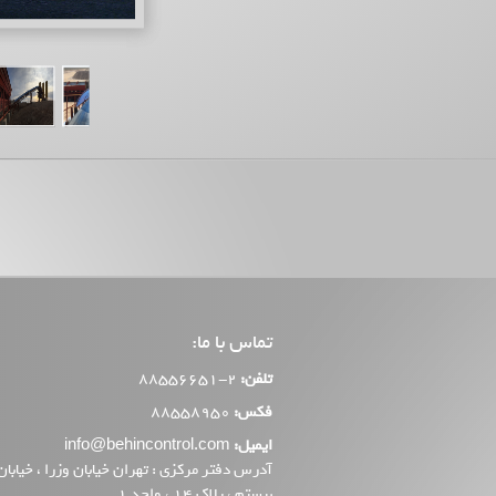
تماس با ما:
تلفن:
2-88556651
فکس:
88558950
ایمیل:
info@behincontrol.com
آدرس دفتر مرکزی : تهران خیابان وزرا ، خیابان
بیستم ، پلاک 14 ، واحد 1