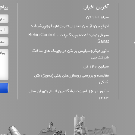
آخرین اخبار:
پیام:
سیلو 100 تن
انواع بتن؛ از بتن معمولی تا بتن‌های فوق‌پیشرفته
معرفی تولیدکننده بچینگ پلانت | Behin Control
Sanat
تاثیر میکروسیلیس بر بتن در بچینگ های ساخت
شرکت بهی
سیلوی 120 تن
مقایسه و بررسی روسازی‌های بتنی (به‌ویژه بتن
غلتکی
حضور در 16 امین نمایشگاه بین المللی تهران سال
1404
سیلو 150 تن
سیلوی 200 تن
سیلوی 250 تن
بچینگ پلانت و انواع مختلف آن