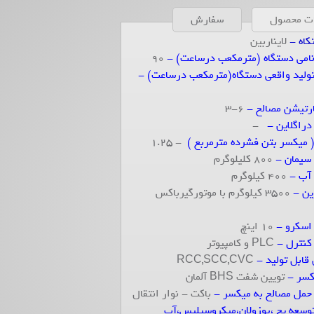
ات محصول
سفارش
کاه -
لایناربین
امی دستگاه (مترمکعب درساعت) -
90
ولید واقعی دستگاه(مترمکعب درساعت) -
ارتیشن مصالح -
6-3
راگلاین -
-
 میکسر بتن فشرده مترمربع )
- 1.25
سیمان -
800 کلیلوگرم
 آب -
400 کیلوگرم
ین -
3500 کیلوگرم با موتورگیرباکس
اسکرو -
10 اینچ
نترل -
PLC و کامپیوتر
قابل تولید -
RCC,SCC,CVC
سر -
تویین شفت BHS آلمان
مل مصالح به میکسر -
باکت - نوار انتقال
توسعه یخ ،پوزولان،میکروسیلیس،آب