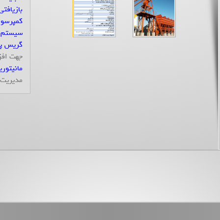
بازیافتی
کمپرسور
سیستم 
گریس پم
جهت افز
مانیتور
مدیریت 