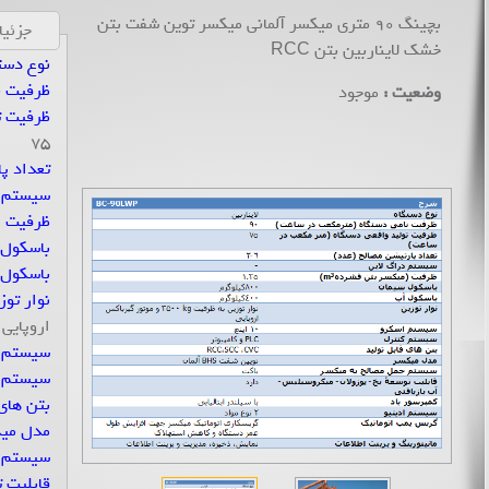
بچینگ 90 متری میکسر آلمانی میکسر توین شفت بتن
جزئی
خشک لایناربین بتن RCC
نوع دست
ظرفیت ن
وضعیت :
موجود
ظرفیت ت
75
تعداد پ
سیستم د
ظرفیت (
باسکول 
باسکول
نوار توز
اروپایی
سیستم 
سیستم ک
بتن های 
مدل میک
سیستم ح
قابلیت 