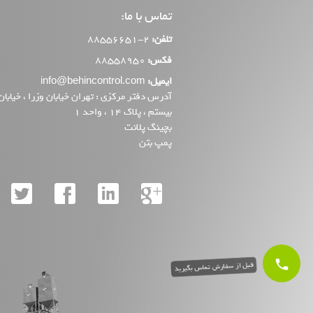
تماس با ما:
تلفن:
2-88556651
فکس:
88558950
ایمیل:
info@behincontrol.com
آدرس دفتر مرکزی : تهران خیابان وزرا ، خیابان
بیستم ، پلاک 14 ، واحد 1
بچینگ پلانت
پمپ بتن
قبل از سفارش تماس بگیرید