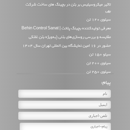
تاثیر میکروسیلیس بر بتن در بچینگ های ساخت شرکت
بهی
سیلوی 120 تن
معرفی تولیدکننده بچینگ پلانت | Behin Control Sanat
مقایسه و بررسی روسازی‌های بتنی (به‌ویژه بتن غلتکی
حضور در 16 امین نمایشگاه بین المللی تهران سال 1404
سیلو 150 تن
سیلوی 200 تن
سیلوی 250 تن
بچینگ پلانت و انواع مختلف آن
پیام:
انواع رایج پمپ بتن
وب سایت جدید بهین کنترل
بچینگ پلانت با میکسر تویین شفت BHS
طرز کار دستگاه بچینگ بتن ساز
بچینگ پلانت با میکسر تویین شفت پیوسته BHS مدل