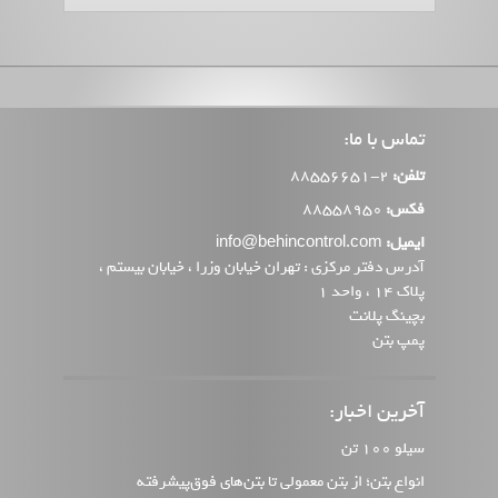
تماس با ما:
تلفن:
2-88556651
فکس:
88558950
ایمیل:
info@behincontrol.com
آدرس دفتر مرکزی : تهران خیابان وزرا ، خیابان بیستم ،
پلاک 14 ، واحد 1
بچینگ پلانت
پمپ بتن
آخرین اخبار:
سیلو 100 تن
انواع بتن؛ از بتن معمولی تا بتن‌های فوق‌پیشرفته