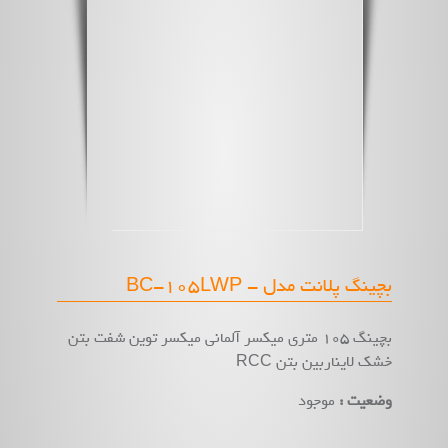
بچینگ پلانت مدل - BC-105LWP
بچینگ 105 متری میکسر آلمانی میکسر توین شفت بتن
خشک لایناربین بتن RCC
وضعیت :
موجود