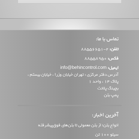
تماس با ما:
تلفن:
2-88556651
فکس:
88558950
ایمیل:
info@behincontrol.com
آدرس دفتر مرکزی : تهران خیابان وزرا ، خیابان بیستم ،
پلاک 14 ، واحد 1
بچینگ پلانت
پمپ بتن
آخرین اخبار:
انواع بتن؛ از بتن معمولی تا بتن‌های فوق‌پیشرفته
سیلو 100 تن