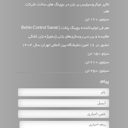
تاثیر میکروسیلیس بر بتن در بچینگ های ساخت شرکت
بهی
سیلوی 120 تن
معرفی تولیدکننده بچینگ پلانت | Behin Control Sanat
مقایسه و بررسی روسازی‌های بتنی (به‌ویژه بتن غلتکی
حضور در 16 امین نمایشگاه بین المللی تهران سال 1404
سیلو 150 تن
سیلوی 200 تن
سیلوی 250 تن
وب سایت جدید بهین کنترل
پیام:
بچینگ پلانت و انواع مختلف آن
انواع رایج پمپ بتن
بچینگ پلانت با میکسر تویین شفت BHS
طرز کار دستگاه بچینگ بتن ساز
دومین نمایشگاه بین المللی راهسازی و حمل و نقل