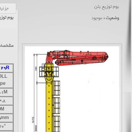
بوم توزیع بتن
جزئی
بوم توزی
وضعیت :
موجود
مشخصات
 29R
OLL
ype
.1M
4.8
3M
5mm
70°