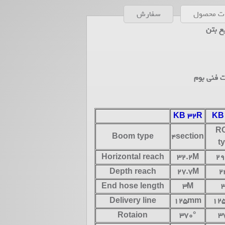
ات محصول
سفارش
ع بتن
 فنی بوم
KB 32R
KB
R
Boom type
4section
t
Horizontal reach
32.2M
29
Depth reach
27.7M
2
End hose length
3M
Delivery line
125mm
12
Rotaion
370°
3