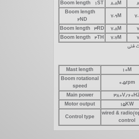
Boom length 1ST
8.8M
Boom length
7.9M
7
2ND
Boom length 3RD
7.8M
Boom length 4TH
7.7M
 فنی
Mast length
10M
Boom rotational
0.5rpm
speed
Main power
380V/60H
Motor output
15KW
wired & radio(o
Control type
control