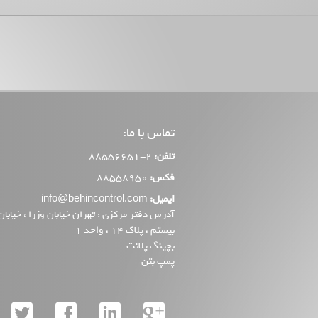
تماس با ما:
تلفن:
2-88556651
فکس:
88558950
ایمیل:
info@behincontrol.com
آدرس دفتر مرکزی : تهران خیابان وزرا ، خیابان
بیستم ، پلاک 14 ، واحد 1
بچینگ پلانت
پمپ بتن