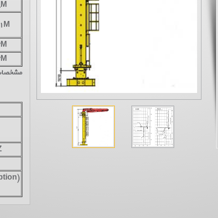
8M
.1M
7M
7M
مشخصات
Z
ption)