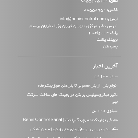
تلفن:
2-88556651
فکس:
88558950
ایمیل:
info@behincontrol.com
آدرس دفتر مرکزی : تهران خیابان وزرا ، خیابان بیستم ،
پلاک 14 ، واحد 1
بچینگ پلانت
پمپ بتن
آخرین اخبار:
سیلو 100 تن
انواع بتن؛ از بتن معمولی تا بتن‌های فوق‌پیشرفته
تاثیر میکروسیلیس بر بتن در بچینگ های ساخت شرکت
بهی
سیلوی 120 تن
معرفی تولیدکننده بچینگ پلانت | Behin Control Sanat
مقایسه و بررسی روسازی‌های بتنی (به‌ویژه بتن غلتکی