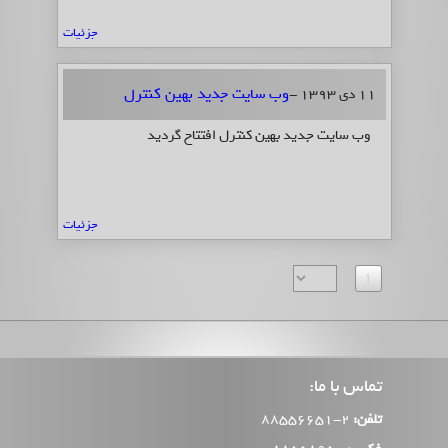
جزئیات
وب سایت جدید بهین کنترل
11 دی 1393 -
وب سایت جدید بهین کنترل افتتاح گردید
جزئیات
1
تماس با ما:
تلفن:
2-88556651