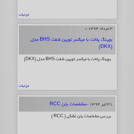
جزئیات
3 مرداد 1394 -
بچینگ پلانت با میکسر تویین شفت BHS مدل
(DKX)
بچینگ پلانت با میکسر تویین شفت BHS مدل (DKX)
جزئیات
مشخصات بتن RCC
31 تیر 1394 -
بررسی مشخصات بتن غلتکی ( RCC )