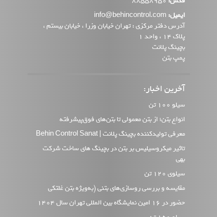
فکس:
88558950
ایمیل:
info@behincontrol.com
آدرس دفتر مرکزی : تهران خیابان وزرا ، خیابان بیستم ،
پلاک 14 ، واحد 1
بچینگ پلانت
پمپ بتن
آخرین اخبار:
سیلو 100 تن
انواع بتن؛ از بتن معمولی تا بتن‌های فوق‌پیشرفته
معرفی تولیدکننده بچینگ پلانت | Behin Control Sanat
تاثیر میکروسیلیس بر بتن در بچینگ های ساخت شرکت
بهی
سیلوی 120 تن
مقایسه و بررسی روسازی‌های بتنی (به‌ویژه بتن غلتکی
حضور در 16 امین نمایشگاه بین المللی تهران سال 1404